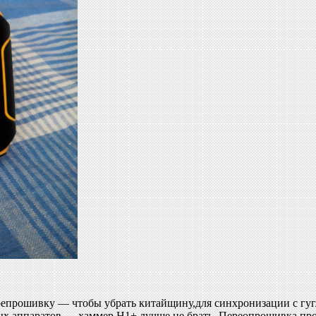
ерепрошивку — чтобы убрать китайщину,для синхронизации с гуг
ых аппаратов — хаммер H1+ лучше не брать. Переопрошивка про