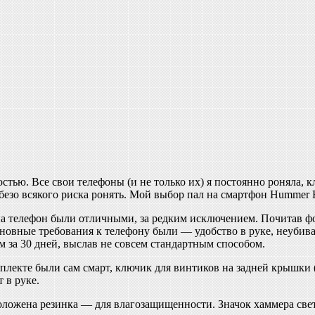
тью. Все свои телефоны (и не только их) я постоянно роняла, кл
безо всякого риска ронять. Мой выбор пал на смартфон Hummer
на телефон были отличными, за редким исключением. Почитав фо
 Основные требования к телефону были — удобство в руке, неуб
м за 30 дней, выслав не совсем стандартным способом.
лекте были сам смарт, ключик для винтиков на задней крышки (с
 в руке.
оложена резинка — для влагозащищенности. Значок хаммера свето