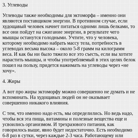
3. Углеводы
Углеводы также необходимы для эктоморфа – именно они
являются поставщиком энергии. В противном случае, если
худощавый человек начнет питаться одними лишь белками, то
все они пойдут на сжигание энергии, в результате чего
мышцы останутся голодными. Учтите, что у человека,
которому необходимо набрать массу тела, потребность в
углеводах весьма высока – около 5-8 грамм на килограмм
веса. И как бы ни было тяжело все это съесть, если вы хотите
нарастить мышцы, и чтобы употребляемый в этих целях белок
пошел на пользу, придется нажимать на углеводы через «не
хочу».
4. Жиры
А вот про жиры эктоморфу можно совершенно не думать и не
вспоминать. На худощавых людей он не оказывает
совершенно никакого влияния.
С тем, что именно надо есть, мы определились. Но ведь надо,
чтобы вся эта пища, витамины и полезные вещества еще и
усвоились организмом. И трехразового питания, как
говорилось выше, явно будет недостаточно. Есть необходимо
6-8 раз в сутки, через каждые 2-3 часа. Работающему или