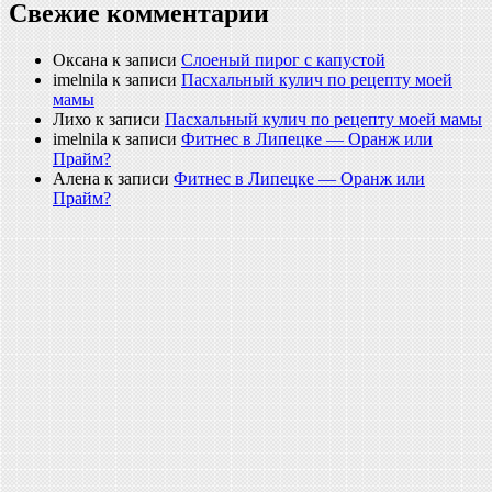
Свежие комментарии
Оксана
к записи
Слоеный пирог с капустой
imelnila
к записи
Пасхальный кулич по рецепту моей
мамы
Лихо
к записи
Пасхальный кулич по рецепту моей мамы
imelnila
к записи
Фитнес в Липецке — Оранж или
Прайм?
Алена
к записи
Фитнес в Липецке — Оранж или
Прайм?