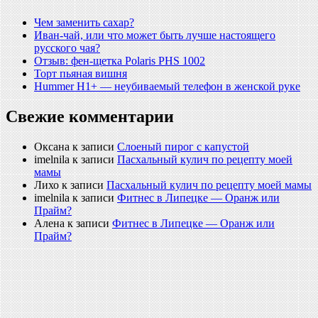
Чем заменить сахар?
Иван-чай, или что может быть лучше настоящего
русского чая?
Отзыв: фен-щетка Polaris PHS 1002
Торт пьяная вишня
Hummer H1+ — неубиваемый телефон в женской руке
Свежие комментарии
Оксана
к записи
Слоеный пирог с капустой
imelnila
к записи
Пасхальный кулич по рецепту моей
мамы
Лихо
к записи
Пасхальный кулич по рецепту моей мамы
imelnila
к записи
Фитнес в Липецке — Оранж или
Прайм?
Алена
к записи
Фитнес в Липецке — Оранж или
Прайм?