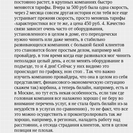
постоянно растет, в крупных компаниях быстро
меняются тарифы. Вчера за 500 руб была одна скорость,
через 2 месяца совсем другая история если тебя все еще
устраивает прежняя скорость, просто меняешь тарифы
-характеристики все те же, а цена 450 руб. 4. Качество
связи зависит очень часто от оборудования,
установленного в целом в доме, его переодически
нужно чинить или даже менять, в стабильно
развивающихся компаниях с большой базой клиентов
это становится более простым делом, например мой
провайдер, в том время когда еще развивался мог чинить
неполадки целый день, а если менять оборудование в
подъезде, то и 4 дня! Сейчас у них видимо это
происходит по графику, нон стоп . Так что важно
изучить компанию провайдера, что она в целом из себя
представляет, финансового-экономическую ситуацию
скажем так) корбина, а теперь билайн, например, есть и
в Москве, но тут есть некая особенность, если там где
головная компания все налажено хорошо ( не беру во
внимание перечень услуг, я не стала брать билайн из-за
неудобств в услугах по сравнению) , то не факт, что все
это можно осуществить и проконтролировать так же
хорошо, например, в регионах, наладить работу над
расстоянии, а отсюда страдания клиентов, хотя в целом
позиция не плохая.