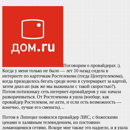
Поговорим о провайдерах :).
Когда у меня только не было — лет 10 назад сидела в
интернете по карточкам Ростелекома (тогда Центртелекома),
когда приходилось бегать среди ночи в супермаркет за картой,
затем диал-ап (как же мы выживали с такой скоростью?).
Потом потихоньку сеть интернет-провайдеров у нас начала
разворачиваться. От Ростелекома я ушла (вообще, как
провайдер Ростелеком, не ахти, и если есть возможность —
конечно, лучше его сменить)…
Потом в Липецке появился провайдер ЛИС, с божескими
ценами и халявным телевидением, но постоянно
ломающимися сетями. Вскоре мне также это надоело, и я ушла