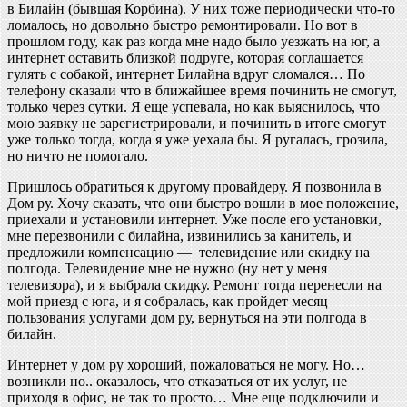
в Билайн (бывшая Корбина). У них тоже периодически что-то
ломалось, но довольно быстро ремонтировали. Но вот в
прошлом году, как раз когда мне надо было уезжать на юг, а
интернет оставить близкой подруге, которая соглашается
гулять с собакой, интернет Билайна вдруг сломался… По
телефону сказали что в ближайшее время починить не смогут,
только через сутки. Я еще успевала, но как выяснилось, что
мою заявку не зарегистрировали, и починить в итоге смогут
уже только тогда, когда я уже уехала бы. Я ругалась, грозила,
но ничто не помогало.
Пришлось обратиться к другому провайдеру. Я позвонила в
Дом ру. Хочу сказать, что они быстро вошли в мое положение,
приехали и установили интернет. Уже после его установки,
мне перезвонили с билайна, извинились за канитель, и
предложили компенсацию — телевидение или скидку на
полгода. Телевидение мне не нужно (ну нет у меня
телевизора), и я выбрала скидку. Ремонт тогда перенесли на
мой приезд с юга, и я собралась, как пройдет месяц
пользования услугами дом ру, вернуться на эти полгода в
билайн.
Интернет у дом ру хороший, пожаловаться не могу. Но…
возникли но.. оказалось, что отказаться от их услуг, не
приходя в офис, не так то просто… Мне еще подключили и