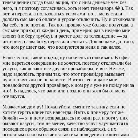
телевидение (тогда была акция, что с ним дешевле чем без
него, и я поэтому согласилась, хоть и нет телевизора 😀 ). Так
вот, я перестала пользоваться услугами, но… меня стали
долбать смс-ми об оплате и угрозе отключить. Ну и отключали
бы себе, я не против. Так вот прошло уже больше полугода, а
смс мне приходит каждый день, примерно раз в неделю мне
звонят (не беру трубку), и растет долг за телевидение — за
интернет, слава богу, перестали считать. Дошло даже до того,
что дом ру шлет смс, что волнуются за меня и так далее.
Если честно, такой подход ну оооочень отталкивает. В офис
мне переться совершенно не хочется, поэтому отключали бы
услуги, как делают все другие провайдеры, и все. Нет же,
надо задолбать, причем так, что этот провайдер вызывает
чувство чуть ли не ненависти. В итоге, если даже мне
понадобится другой провайдер, к дом ру я уже не пойду ни за
что! B надеюсь, что рано или поздно они хотя бы от меня
отвяжутся.
Уважаемые дом ру! Пожалуйста, смените тактику, если не
хотите терять клиентов навсегда! Взять к примеру тот же
билайн — я к нему возвращалась не один раз, и хотя у них
бывают казусы, тем не менее, качество услуг улучшается (в
последнее время обрывов связи не наблюдается), а их
основным плюсом остается тактика поведения с клиентами!