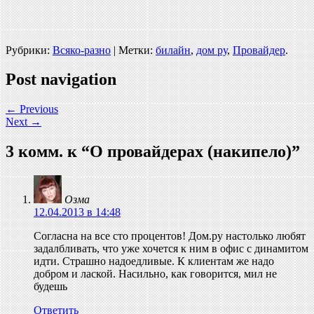
Рубрики:
Всяко-разно
| Метки:
билайн
,
дом ру
,
Провайдер
.
Post navigation
←
Previous
Next
→
3 комм. к “
О провайдерах (накипело)
”
Озма
12.04.2013 в 14:48
Согласна на все сто процентов! Дом.ру настолько любят
задалбливать, что уже хочется к ним в офис с динамитом
идти. Страшно надоедливые. К клиентам же надо
добром и лаской. Насильно, как говорится, мил не
будешь
Ответить